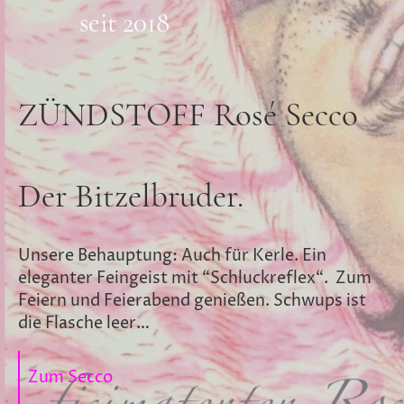
seit 2018
ZÜNDSTOFF Rosé Secco
Der Bitzelbruder.
Unsere Behauptung: Auch für Kerle. Ein
eleganter Feingeist mit “Schluckreflex“. Zum
Feiern und Feierabend genießen. Schwups ist
die Flasche leer…
Zum Secco